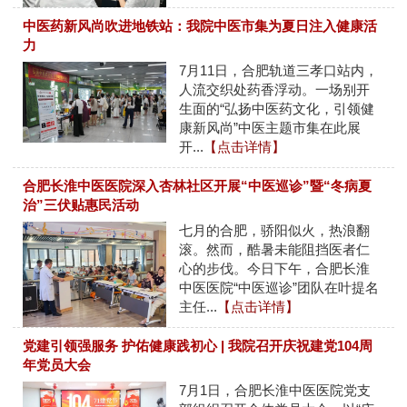
中医药新风尚吹进地铁站：我院中医市集为夏日注入健康活
力
7月11日，合肥轨道三孝口站内，
人流交织处药香浮动。一场别开
生面的“弘扬中医药文化，引领健
康新风尚”中医主题市集在此展
开...
【点击详情】
合肥长淮中医医院深入杏林社区开展“中医巡诊”暨“冬病夏
治”三伏贴惠民活动
七月的合肥，骄阳似火，热浪翻
滚。然而，酷暑未能阻挡医者仁
心的步伐。今日下午，合肥长淮
中医医院“中医巡诊”团队在叶提名
主任...
【点击详情】
党建引领强服务 护佑健康践初心 | 我院召开庆祝建党104周
年党员大会
7月1日，合肥长淮中医医院党支