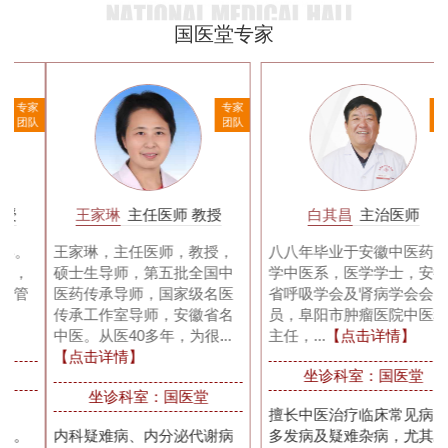
国医堂专家
家
专家
专家
队
团队
团队
王家琳
主任医师 教授
白其昌
主治医师
王家琳，主任医师，教授，
八八年毕业于安徽中医药大
硕士生导师，第五批全国中
学中医系，医学学士，安徽
医药传承导师，国家级名医
省呼吸学会及肾病学会会
传承工作室导师，安徽省名
员，阜阳市肿瘤医院中医科
中医。从医40多年，为很...
主任，...
【点击详情】
【点击详情】
坐诊科室：国医堂
坐诊科室：国医堂
擅长中医治疗临床常见病、
内科疑难病、内分泌代谢病
多发病及疑难杂病，尤其对