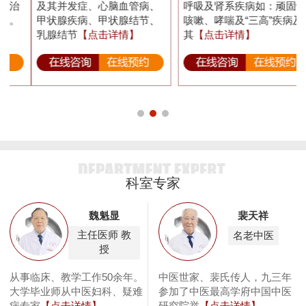
及其并发症、心脑血管病、
呼吸及肾系疾病如：顽固性
甲状腺疾病、甲状腺结节、
咳嗽、哮喘及“三高”疾病及
乳腺结节
【点击详情】
其
【点击详情】
科室专家
魏魁显
裴天祥
主任医师 教
名老中医
授
从事临床、教学工作50余年。
中医世家、裴氏传人，九三年
大学毕业师从中医妇科、疑难
参加了中医最高学府中国中医
床
病专家
【点击详情】
研究院举
【点击详情】