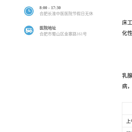
8:00 - 17:30
合肥长淮中医医院节假日无休
床
医院地址
化
合肥市蜀山区金寨路161号
乳
病
上