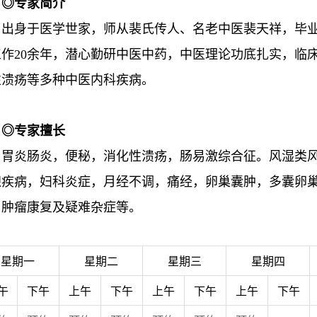
◎专家简介
出身于医学世家，师从裴氏传人、名老中医裴天祥，毕
工作20余年，潜心勤研中医中药，中医理论功底扎实，临
性溃疡等多种中医内科疾病。
◎专家擅长
胃炎肠炎，便秘，消化性溃疡，肠易激综合征。风湿类
腺疾病，妇科炎症，月经不调，痛经，卵巢囊肿，多囊卵
，肿瘤康复及疑难杂症等。
星期一
星期二
星期三
星期四
午
下午
上午
下午
上午
下午
上午
下午