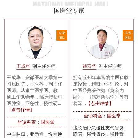
国医堂专家
家
专家
专家
队
团队
团队
王成华
副主任医师
钱安华
副主任医师
王成华，安徽医科大学第一
拥有近40年丰富的中医科临
附属医院，中医科，副主任
床经验，精研中医理论，对
医师。从事中医学医、教、
中医经典著作如《黄帝内
研工作30余年，临床擅长中
经》、《伤寒杂病论》等有
医肿瘤，亚急性、慢性硬...
着深...
【点击详情】
【点击详情】
坐诊科室：国医堂
坐诊科室：国医堂
擅长治疗急慢性支气管炎、
中医肿瘤，亚急性、慢性硬
哮喘、慢性胃炎，慢性肾