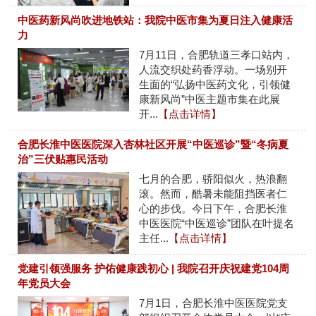
中医药新风尚吹进地铁站：我院中医市集为夏日注入健康活
力
7月11日，合肥轨道三孝口站内，
人流交织处药香浮动。一场别开
生面的“弘扬中医药文化，引领健
康新风尚”中医主题市集在此展
开...
【点击详情】
合肥长淮中医医院深入杏林社区开展“中医巡诊”暨“冬病夏
治”三伏贴惠民活动
七月的合肥，骄阳似火，热浪翻
滚。然而，酷暑未能阻挡医者仁
心的步伐。今日下午，合肥长淮
中医医院“中医巡诊”团队在叶提名
主任...
【点击详情】
党建引领强服务 护佑健康践初心 | 我院召开庆祝建党104周
年党员大会
7月1日，合肥长淮中医医院党支