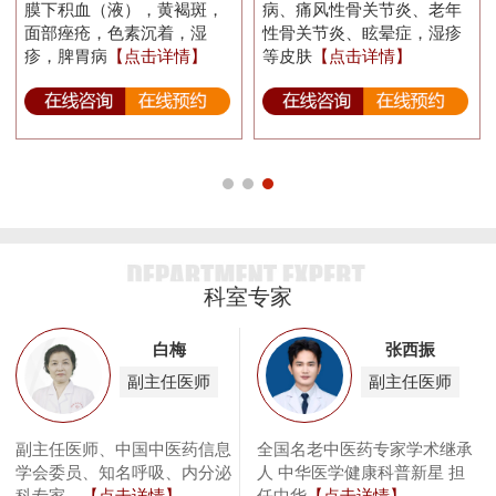
膜下积血（液），黄褐斑，
病、痛风性骨关节炎、老年
面部痤疮，色素沉着，湿
性骨关节炎、眩晕症，湿疹
疹，脾胃病
【点击详情】
等皮肤
【点击详情】
科室专家
白梅
张西振
副主任医师
副主任医师
余
副主任医师、中国中医药信息
全国名老中医药专家学术继承
做
学会委员、知名呼吸、内分泌
人 中华医学健康科普新星 担
作
科专家，
【点击详情】
任中华
【点击详情】