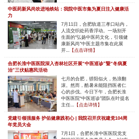
中医药新风尚吹进地铁站：我院中医市集为夏日注入健康活
力
7月11日，合肥轨道三孝口站内，
人流交织处药香浮动。一场别开
生面的“弘扬中医药文化，引领健
康新风尚”中医主题市集在此展
开...
【点击详情】
合肥长淮中医医院深入杏林社区开展“中医巡诊”暨“冬病夏
治”三伏贴惠民活动
七月的合肥，骄阳似火，热浪翻
滚。然而，酷暑未能阻挡医者仁
心的步伐。今日下午，合肥长淮
中医医院“中医巡诊”团队在叶提名
主任...
【点击详情】
党建引领强服务 护佑健康践初心 | 我院召开庆祝建党104周
年党员大会
7月1日，合肥长淮中医医院党支