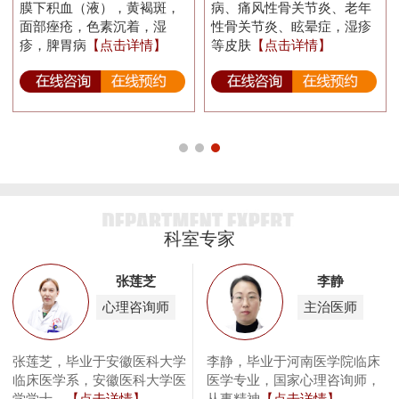
膜下积血（液），黄褐斑，
病、痛风性骨关节炎、老年
面部痤疮，色素沉着，湿
性骨关节炎、眩晕症，湿疹
疹，脾胃病
【点击详情】
等皮肤
【点击详情】
科室专家
张莲芝
李静
心理咨询师
主治医师
传
张莲芝，毕业于安徽医科大学
李静，毕业于河南医学院临床
毕
于
临床医学系，安徽医科大学医
医学专业，国家心理咨询师，
学学士。
【点击详情】
从事精神
【点击详情】