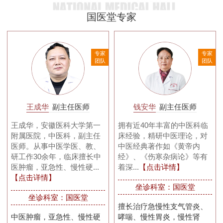
国医堂专家
家
专家
专家
队
团队
团队
王成华
副主任医师
钱安华
副主任医师
王成华，安徽医科大学第一
拥有近40年丰富的中医科临
附属医院，中医科，副主任
床经验，精研中医理论，对
医师。从事中医学医、教、
中医经典著作如《黄帝内
研工作30余年，临床擅长中
经》、《伤寒杂病论》等有
医肿瘤，亚急性、慢性硬...
着深...
【点击详情】
【点击详情】
坐诊科室：国医堂
坐诊科室：国医堂
擅长治疗急慢性支气管炎、
中医肿瘤，亚急性、慢性硬
哮喘、慢性胃炎，慢性肾