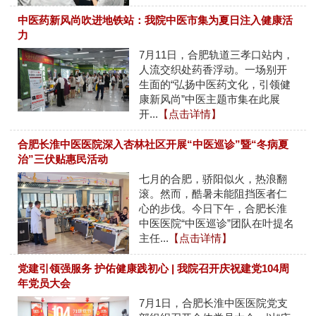
中医药新风尚吹进地铁站：我院中医市集为夏日注入健康活
力
7月11日，合肥轨道三孝口站内，
人流交织处药香浮动。一场别开
生面的“弘扬中医药文化，引领健
康新风尚”中医主题市集在此展
开...
【点击详情】
合肥长淮中医医院深入杏林社区开展“中医巡诊”暨“冬病夏
治”三伏贴惠民活动
七月的合肥，骄阳似火，热浪翻
滚。然而，酷暑未能阻挡医者仁
心的步伐。今日下午，合肥长淮
中医医院“中医巡诊”团队在叶提名
主任...
【点击详情】
党建引领强服务 护佑健康践初心 | 我院召开庆祝建党104周
年党员大会
7月1日，合肥长淮中医医院党支