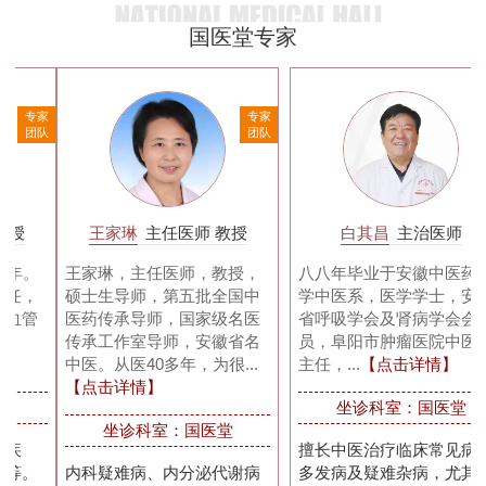
国医堂专家
家
专家
专家
队
团队
团队
王家琳
主任医师 教授
白其昌
主治医师
王家琳，主任医师，教授，
八八年毕业于安徽中医药大
硕士生导师，第五批全国中
学中医系，医学学士，安徽
医药传承导师，国家级名医
省呼吸学会及肾病学会会
传承工作室导师，安徽省名
员，阜阳市肿瘤医院中医科
中医。从医40多年，为很...
主任，...
【点击详情】
【点击详情】
坐诊科室：国医堂
坐诊科室：国医堂
擅长中医治疗临床常见病、
内科疑难病、内分泌代谢病
多发病及疑难杂病，尤其对