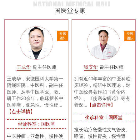
国医堂专家
家
专家
专家
队
团队
团队
王成华
副主任医师
钱安华
副主任医师
王成华，安徽医科大学第一
拥有近40年丰富的中医科临
附属医院，中医科，副主任
床经验，精研中医理论，对
医师。从事中医学医、教、
中医经典著作如《黄帝内
研工作30余年，临床擅长中
经》、《伤寒杂病论》等有
医肿瘤，亚急性、慢性硬...
着深...
【点击详情】
【点击详情】
坐诊科室：国医堂
坐诊科室：国医堂
擅长治疗急慢性支气管炎、
中医肿瘤，亚急性、慢性硬
哮喘、慢性胃炎，慢性肾