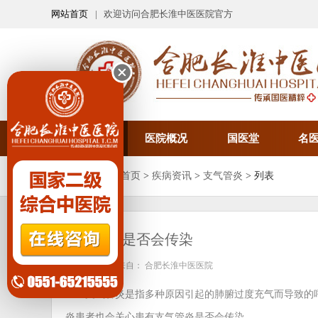
网站首页
| 欢迎访问合肥长淮中医医院官方
医院首页
医院概况
国医堂
名
您当前的位置：
首页
>
疾病资讯
>
支气管炎
> 列表
支气管炎是否会传染
发布时间：
来自： 合肥长淮中医医院
支气管炎是指多种原因引起的肺腑过度充气而导致的
炎患者也会关心患有支气管炎是否会传染