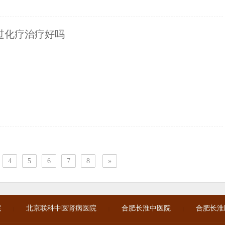
过化疗治疗好吗
4
5
6
7
8
»
院
北京联科中医肾病医院
合肥长淮中医院
合肥长淮
|
|
|