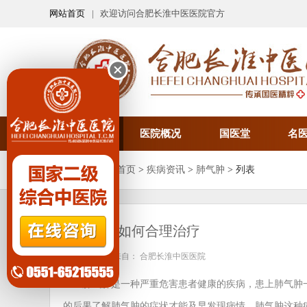
网站首页
| 欢迎访问合肥长淮中医医院官方
医院首页
医院概况
国医堂
名
您当前的位置：
首页
>
疾病资讯
>
肺气肿
> 列表
肺部气肿如何合理治疗
发布时间：
来自： 合肥长淮中医医院
肺气肿是一种严重危害患者健康的疾病，患上肺气肿
的后果了解肺气肿的症状才能及早发现病情，肺气肿这种