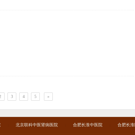
2
3
4
5
»
院
北京联科中医肾病医院
合肥长淮中医院
合肥长淮
|
|
|