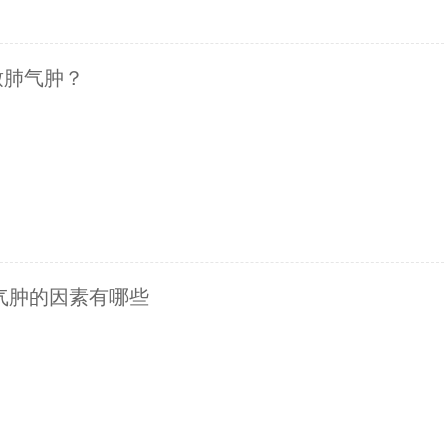
致肺气肿？
气肿的因素有哪些