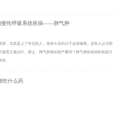
的慢性呼吸系统疾病——肺气肿
绝望，尤其是上了年纪的人，觉得今后的日子会很难熬。还有人认为即
不接受正规治疗。那么，肺气肿真的很严重吗？肺气肿的发病机制是什
解答。
嗽吃什么药