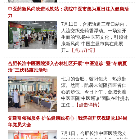
中医药新风尚吹进地铁站：我院中医市集为夏日注入健康活
力
7月11日，合肥轨道三孝口站内，
人流交织处药香浮动。一场别开
生面的“弘扬中医药文化，引领健
康新风尚”中医主题市集在此展
开...
【点击详情】
合肥长淮中医医院深入杏林社区开展“中医巡诊”暨“冬病夏
治”三伏贴惠民活动
七月的合肥，骄阳似火，热浪翻
滚。然而，酷暑未能阻挡医者仁
心的步伐。今日下午，合肥长淮
中医医院“中医巡诊”团队在叶提名
主任...
【点击详情】
党建引领强服务 护佑健康践初心 | 我院召开庆祝建党104周
年党员大会
7月1日，合肥长淮中医医院党支