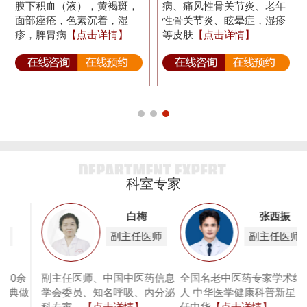
膜下积血（液），黄褐斑，
病、痛风性骨关节炎、老年
面部痤疮，色素沉着，湿
性骨关节炎、眩晕症，湿疹
疹，脾胃病
【点击详情】
等皮肤
【点击详情】
科室专家
张西振
唐怀瑞
副主任医师
主治医师
息
全国名老中医药专家学术继承
唐怀瑞，从事精神心理临床工
泌
人 中华医学健康科普新星 担
作30余年，曾在南京铁道医学
任中华
【点击详情】
院、武
【点击详情】