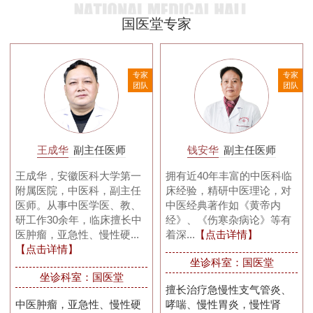
国医堂专家
家
专家
专家
队
团队
团队
王成华
副主任医师
钱安华
副主任医师
王成华，安徽医科大学第一
拥有近40年丰富的中医科临
附属医院，中医科，副主任
床经验，精研中医理论，对
医师。从事中医学医、教、
中医经典著作如《黄帝内
研工作30余年，临床擅长中
经》、《伤寒杂病论》等有
医肿瘤，亚急性、慢性硬...
着深...
【点击详情】
【点击详情】
坐诊科室：国医堂
坐诊科室：国医堂
擅长治疗急慢性支气管炎、
中医肿瘤，亚急性、慢性硬
哮喘、慢性胃炎，慢性肾