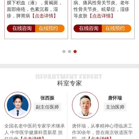
膜下积血（液），黄褐斑，
病、痛风性骨关节炎、老年
面部痤疮，色素沉着，湿
性骨关节炎、眩晕症，湿疹
疹，脾胃病
【点击详情】
等皮肤
【点击详情】
科室专家
张西振
唐怀瑞
副主任医师
主治医师
息
全国名老中医药专家学术继承
唐怀瑞，从事精神心理临床工
泌
人 中华医学健康科普新星 担
作30余年，曾在南京铁道医学
任中华
【点击详情】
院、武
【点击详情】