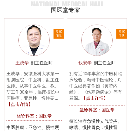
国医堂专家
家
专家
专家
队
团队
团队
王成华
副主任医师
钱安华
副主任医师
王成华，安徽医科大学第一
拥有近40年丰富的中医科临
附属医院，中医科，副主任
床经验，精研中医理论，对
医师。从事中医学医、教、
中医经典著作如《黄帝内
研工作30余年，临床擅长中
经》、《伤寒杂病论》等有
医肿瘤，亚急性、慢性硬...
着深...
【点击详情】
【点击详情】
坐诊科室：国医堂
坐诊科室：国医堂
擅长治疗急慢性支气管炎、
中医肿瘤，亚急性、慢性硬
哮喘、慢性胃炎，慢性肾