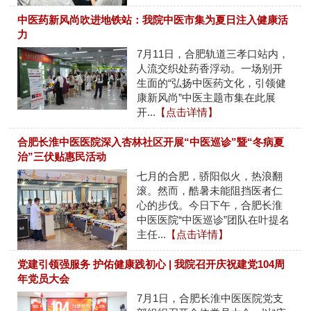
中医药新风尚吹进地铁站：我院中医市集为夏日注入健康活
力
7月11日，合肥轨道三孝口站内，
人流交织处药香浮动。一场别开
生面的“弘扬中医药文化，引领健
康新风尚”中医主题市集在此展
开...
【点击详情】
合肥长淮中医医院深入杏林社区开展“中医巡诊”暨“冬病夏
治”三伏贴惠民活动
七月的合肥，骄阳似火，热浪翻
滚。然而，酷暑未能阻挡医者仁
心的步伐。今日下午，合肥长淮
中医医院“中医巡诊”团队在叶提名
主任...
【点击详情】
党建引领强服务 护佑健康践初心 | 我院召开庆祝建党104周
年党员大会
7月1日，合肥长淮中医医院党支