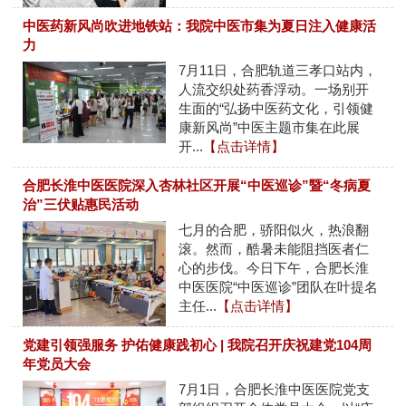
中医药新风尚吹进地铁站：我院中医市集为夏日注入健康活
力
7月11日，合肥轨道三孝口站内，
人流交织处药香浮动。一场别开
生面的“弘扬中医药文化，引领健
康新风尚”中医主题市集在此展
开...
【点击详情】
合肥长淮中医医院深入杏林社区开展“中医巡诊”暨“冬病夏
治”三伏贴惠民活动
七月的合肥，骄阳似火，热浪翻
滚。然而，酷暑未能阻挡医者仁
心的步伐。今日下午，合肥长淮
中医医院“中医巡诊”团队在叶提名
主任...
【点击详情】
党建引领强服务 护佑健康践初心 | 我院召开庆祝建党104周
年党员大会
7月1日，合肥长淮中医医院党支