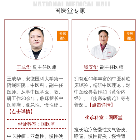
国医堂专家
家
专家
专家
队
团队
团队
王成华
副主任医师
钱安华
副主任医师
王成华，安徽医科大学第一
拥有近40年丰富的中医科临
附属医院，中医科，副主任
床经验，精研中医理论，对
医师。从事中医学医、教、
中医经典著作如《黄帝内
研工作30余年，临床擅长中
经》、《伤寒杂病论》等有
医肿瘤，亚急性、慢性硬...
着深...
【点击详情】
【点击详情】
坐诊科室：国医堂
坐诊科室：国医堂
擅长治疗急慢性支气管炎、
中医肿瘤，亚急性、慢性硬
哮喘、慢性胃炎，慢性肾