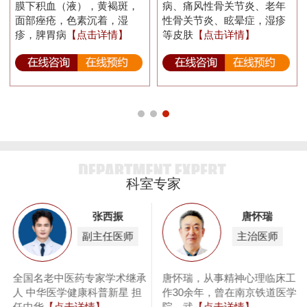
膜下积血（液），黄褐斑，
病、痛风性骨关节炎、老年
面部痤疮，色素沉着，湿
性骨关节炎、眩晕症，湿疹
疹，脾胃病
【点击详情】
等皮肤
【点击详情】
科室专家
张西振
唐怀瑞
副主任医师
主治医师
息
全国名老中医药专家学术继承
唐怀瑞，从事精神心理临床工
泌
人 中华医学健康科普新星 担
作30余年，曾在南京铁道医学
任中华
【点击详情】
院、武
【点击详情】